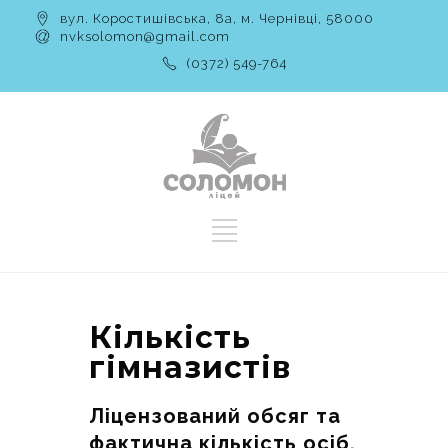
вул. Коростишівська, 8а, м. Чернівці, 58000
nvksolomon@gmail.com
(0372) 549-764
Кількість
гімназистів
Ліцензований обсяг та
фактична кількість осіб,