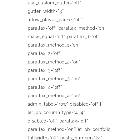
use_custom_gutter=”off”
gutter_width=”3″
allow_player_pause=”off”
parallax=”off” parallax_method=”on”
make_equal=”off” parallax_1=”off”
parallax_method_1=”on”
parallax_2=”off”
parallax_method_2=”on”
parallax_3=”off”
parallax_method_3=”on”
parallax_4=”off”
parallax_method_4=”on”
admin_label=”row” disabled=”off”]
[et_pb_column type=”4_4″
disabled=”off” parallax=”off”
parallax_method=”on”][et_pb_portfolio
fullwidth=”off” posts_number=”24″