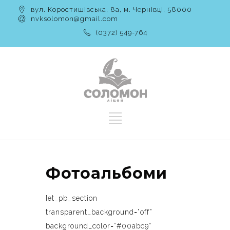
вул. Коростишівська, 8а, м. Чернівці, 58000
nvksolomon@gmail.com
(0372) 549-764
Фотоальбоми
[et_pb_section
transparent_background=”off”
background_color=”#00abc9″