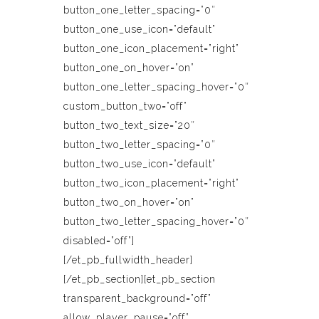
button_one_letter_spacing=”0″
button_one_use_icon=”default”
button_one_icon_placement=”right”
button_one_on_hover=”on”
button_one_letter_spacing_hover=”0″
custom_button_two=”off”
button_two_text_size=”20″
button_two_letter_spacing=”0″
button_two_use_icon=”default”
button_two_icon_placement=”right”
button_two_on_hover=”on”
button_two_letter_spacing_hover=”0″
disabled=”off”]
[/et_pb_fullwidth_header]
[/et_pb_section][et_pb_section
transparent_background=”off”
allow_player_pause=”off”