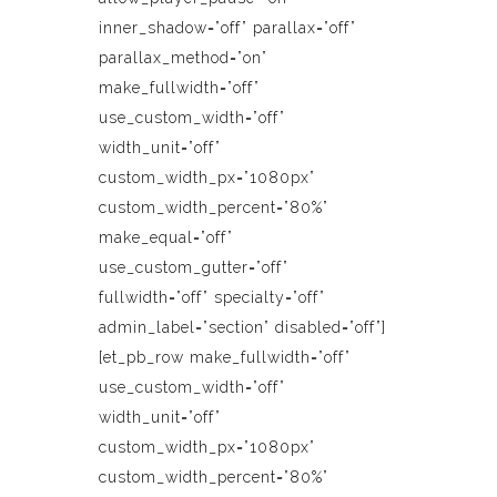
inner_shadow=”off” parallax=”off”
parallax_method=”on”
make_fullwidth=”off”
use_custom_width=”off”
width_unit=”off”
custom_width_px=”1080px”
custom_width_percent=”80%”
make_equal=”off”
use_custom_gutter=”off”
fullwidth=”off” specialty=”off”
admin_label=”section” disabled=”off”]
[et_pb_row make_fullwidth=”off”
use_custom_width=”off”
width_unit=”off”
custom_width_px=”1080px”
custom_width_percent=”80%”