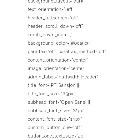
background_layout=”dark”
text_orientation=”left”
header_fullscreen=”off”
header_scroll_down=”off”
scroll_down_icon=”;”
background_color=”#0ca9c9″
parallax=”off” parallax_method=”off”
content_orientation=”center”
image_orientation=”center”
admin_label=”Fullwidth Header”
title_font=”PT Sans|on|||”
title_font_size=”65px”
subhead_font=”Open Sans||||”
subhead_font_size=”22px”
content_font_size=”14px”
custom_button_one=”off”
button_one_text_size=”20″