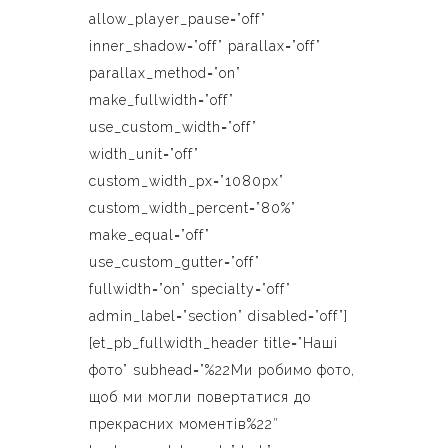
allow_player_pause=”off”
inner_shadow=”off” parallax=”off”
parallax_method=”on”
make_fullwidth=”off”
use_custom_width=”off”
width_unit=”off”
custom_width_px=”1080px”
custom_width_percent=”80%”
make_equal=”off”
use_custom_gutter=”off”
fullwidth=”on” specialty=”off”
admin_label=”section” disabled=”off”]
[et_pb_fullwidth_header title=”Наші
фото” subhead=”%22Ми робимо фото,
щоб ми могли повертатися до
прекрасних моментів%22″