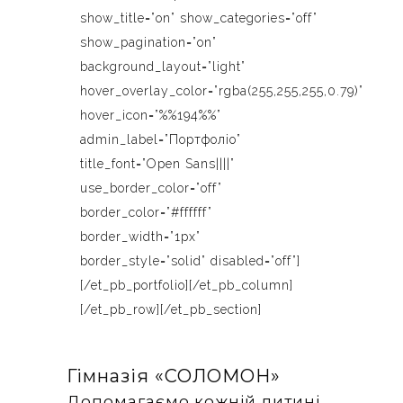
show_title=”on” show_categories=”off”
show_pagination=”on”
background_layout=”light”
hover_overlay_color=”rgba(255,255,255,0.79)”
hover_icon=”%%194%%”
admin_label=”Портфоліо”
title_font=”Open Sans||||”
use_border_color=”off”
border_color=”#ffffff”
border_width=”1px”
border_style=”solid” disabled=”off”]
[/et_pb_portfolio][/et_pb_column]
[/et_pb_row][/et_pb_section]
Гімназія «‎СОЛОМОН»
Допомагаємо кожній дитині