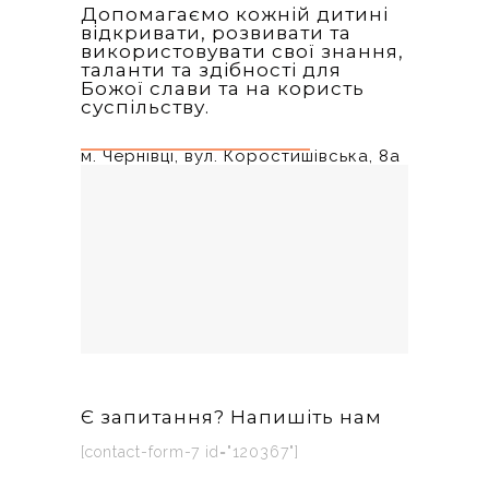
Допомагаємо кожній дитині
відкривати, розвивати та
використовувати свої знання,
таланти та здібності для
Божої слави та на користь
суспільству.
м. Чернівці, вул. Коростишівська, 8а
Є запитання? Напишіть нам
[contact-form-7 id="120367"]