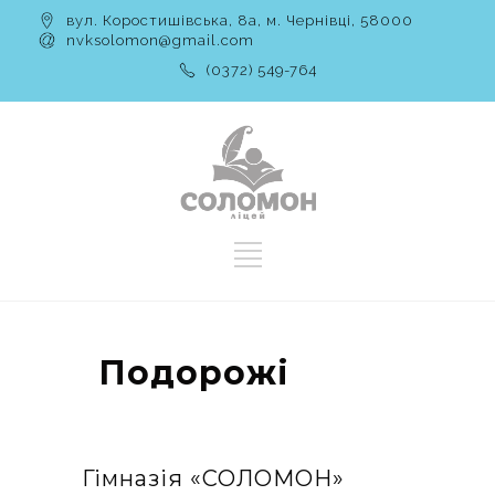
вул. Коростишівська, 8а, м. Чернівці, 58000
nvksolomon@gmail.com
(0372) 549-764
Подорожі
Гімназія «‎СОЛОМОН»