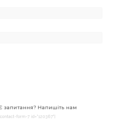
Є запитання? Напишіть нам
[contact-form-7 id="120367"]