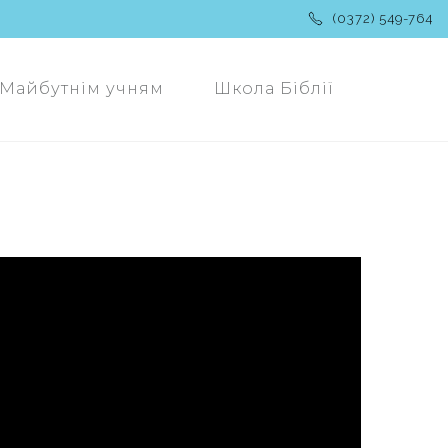
(0372) 549-764
Майбутнім учням
Школа Біблії