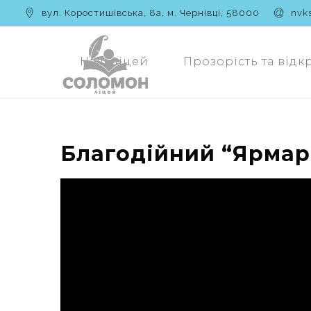
вул. Коростишівська, 8а, м. Чернівці, 58000
nvk
Наш ліцей
Прозорість та відк
Благодійний “Ярмар