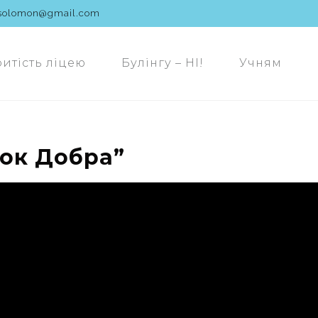
solomon@gmail.com
ритість ліцею
Булінгу – НІ!
Учням
ок Добра”