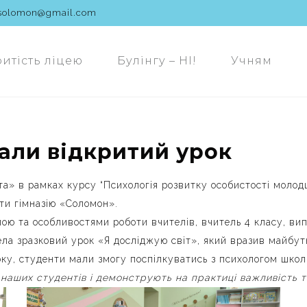
solomon@gmail.com
ритість ліцею
Булінгу – НІ!
Учням
али відкритий урок
іта» в рамках курсу “Психологія розвитку особистості моло
ти гімназію «Соломон».
лою та особливостями роботи вчителів, вчитель 4 класу, ви
 зразковий урок «Я досліджую світ», який вразив майбутніх
року, студенти мали змогу поспілкуватись з психологом школ
 наших студентів і демонструють на практиці важливість т