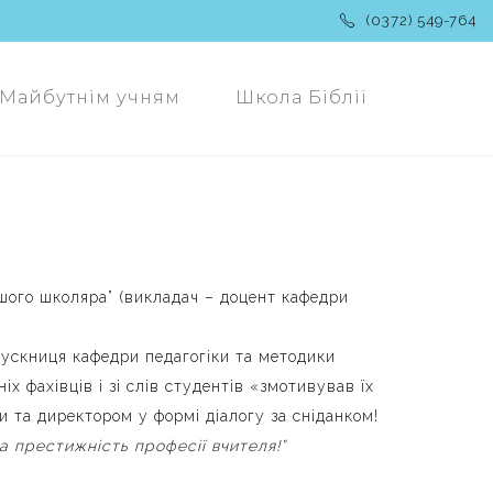
(0372) 549-764
Майбутнім учням
Школа Біблії
дшого школяра” (викладач – доцент кафедри
пускниця кафедри педагогіки та методики
 фахівців і зі слів студентів «змотивував їх
и та директором у формі діалогу за сніданком!
а престижність професії вчителя!”