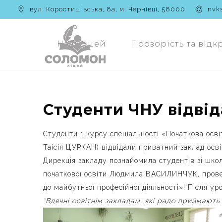
вул. Коростишівська, 8а, м. Чернівці, 58000
nvk
Наш ліцей
Прозорість та відк
Студенти ЧНУ відвід
Студенти 1 курсу спеціальності «Початкова осв
Таісія ЦУРКАН) відвідали приватний заклад осві
Дирекція закладу познайомила студентів зі шко
початкової освіти Людмила ВАСИЛИНЧУК, провела
до майбутньої професійної діяльності»! Після у
“Вдячні освітнім закладам, які радо приймають