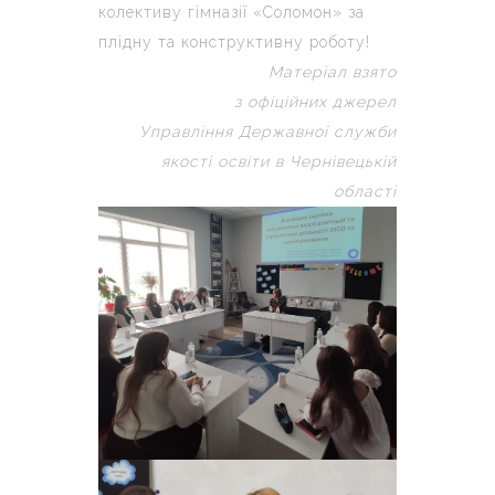
колективу гімназії «Соломон» за
плідну та конструктивну роботу!
Матеріал взято
з офіційних джерел
Управління Державної служби
якості освіти в Чернівецькій
області