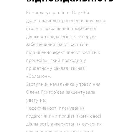
Команда управління Служби
долучилася до проведення круглого
столу «Покращення професійної
діяльності педагогів як запорука
забезпечення якості освіти й
підвищення ефективності освітніх
процесів», який проходив у
приватному закладі гімназії
«Соломон».
Заступник начальника управління
Олена Григор’єва закцентувала
увагу на:
• ефективності планування
педагогічними працівниками своєї
діяльності, використання сучасних
освітніх підходів до організації