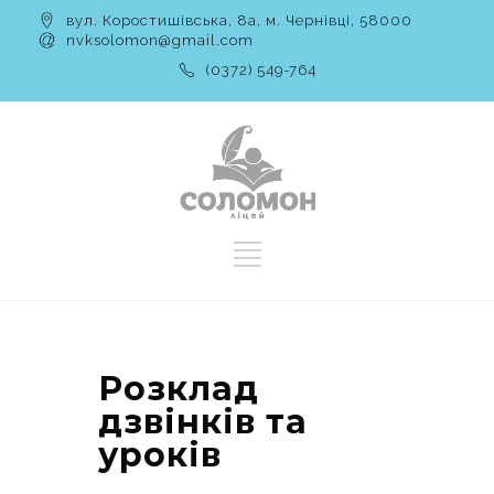
вул. Коростишівська, 8а, м. Чернівці, 58000
nvksolomon@gmail.com
(0372) 549-764
Розклад
дзвінків та
уроків