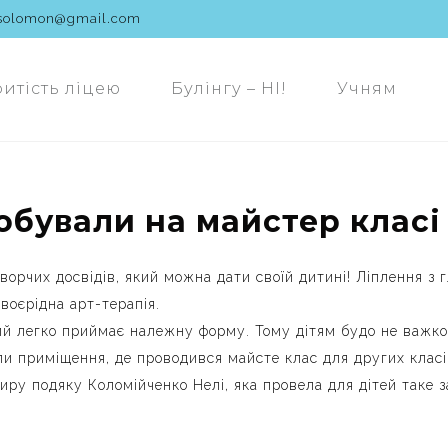
solomon@gmail.com
ритість ліцею
Булінгу – НІ!
Учням
побували на майстер класі
творчих досвідів, який можна дати своїй дитині! Ліплення з
своєрідна арт-терапія.
ий легко приймає належну форму. Тому дітям будо не важко в
 приміщення, де проводився майсте клас для других класів 
иру подяку Коломійченко Нелі, яка провела для дітей таке 