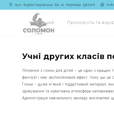
вул. Коростишівська, 8а, м. Чернівці, 58000
nvk
Наш ліцей
Прозорість та відк
Учні других класів 
Ліплення з глини для дітей – це один з кращих 
фантазії і має заспокійливий ефект, тому що це 
Глина – дуже м’який і піддатливий матеріал, як
здивування та креативна атмосфера наповнювали
Адміністрація навчального закладу висловлює щ