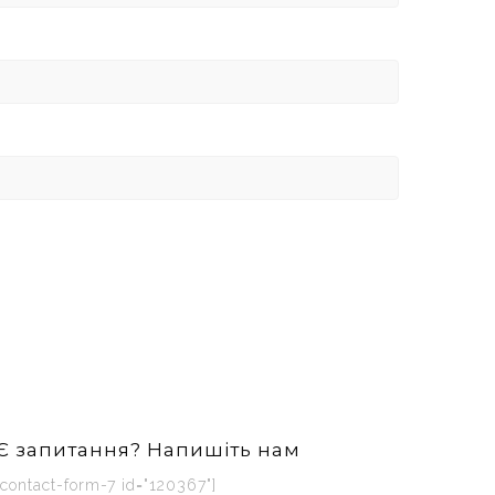
Є запитання? Напишіть нам
[contact-form-7 id="120367"]