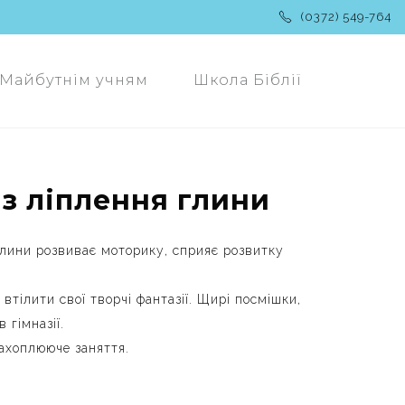
(0372) 549-764
Майбутнім учням
Школа Біблії
 з ліплення глини
 глини розвиває моторику, сприяє розвитку
тілити свої творчі фантазії. Щирі посмішки,
гімназії.
захоплююче заняття.